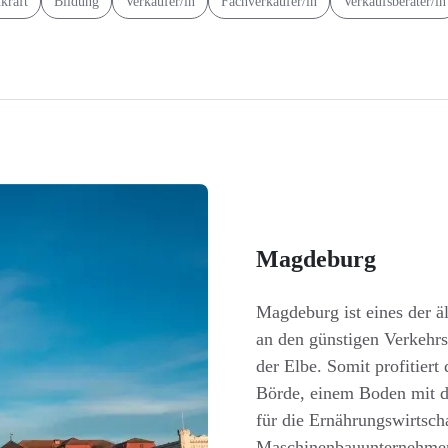
kraft
Bildung
Verkäufer/in
Fachverkäufer/in
Verkaufsberater/in
Magdeburg
Magdeburg ist eines der äl
an den günstigen Verkehrs
der Elbe. Somit profitier
Börde, einem Boden mit d
für die Ernährungswirtscha
Maschinenbauunternehmer 