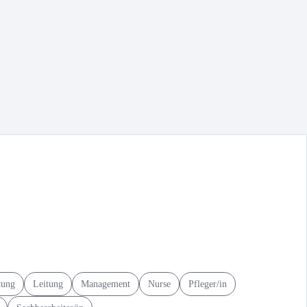
tung
Leitung
Management
Nurse
Pfleger/in