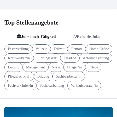
Top Stellenangebote
Jobs nach Tätigkeit
Beliebte Jobs
Festanstellung
Vollzeit
Teilzeit
Remote
Home-Office
Kraftwerker/in
Führungskraft
Head of
Abteilungsleitung
Leitung
Management
Nurse
Pfleger/in
Pflege
Pflegefachkraft
Bildung
Sachbearbeiter/in
Fachverkäufer/in
Sachbearbeitung
Verkaufsberater/in