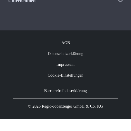
Unsere Produkte
Unternehmen
Vakanzkostenrechner
Über Regio Jobanzeiger
Kontakt
Offene Jobs
Newsletter abonnieren
AGB
Datenschutzerklärung
Impressum
Cookie-Einstellungen
Barrierefreiheitserklärung
© 2026 Regio-Jobanzeiger GmbH & Co. KG