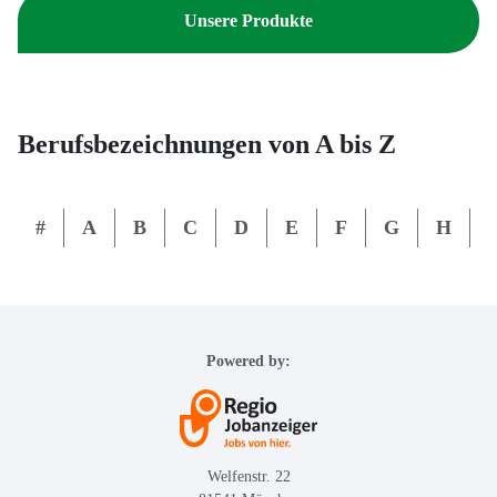
Unsere Produkte
Berufsbezeichnungen von A bis Z
#
A
B
C
D
E
F
G
H
I
Powered by:
Welfenstr. 22