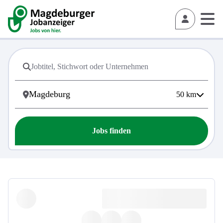
50
km
Jobs finden