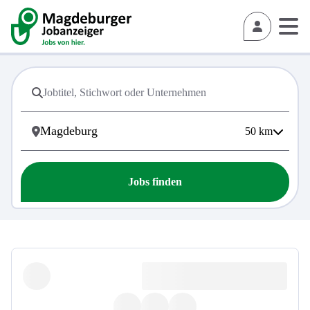
50
km
Jobs finden