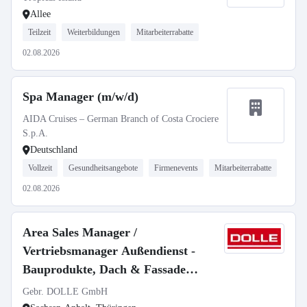
Allee
Teilzeit
Weiterbildungen
Mitarbeiterrabatte
02.08.2026
Spa Manager (m/w/d)
AIDA Cruises – German Branch of Costa Crociere
S.p.A.
Deutschland
Vollzeit
Gesundheitsangebote
Firmenevents
Mitarbeiterrabatte
02.08.2026
Area Sales Manager /
Vertriebsmanager Außendienst -
Bauprodukte, Dach & Fassade
(m/w/d)
Gebr. DOLLE GmbH