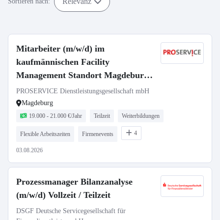
Relevanz
Sortieren nach:
Mitarbeiter (m/w/d) im
kaufmännischen Facility
Management Standort Magdeburg
in Teilzeit (20 Wochenstunden)
PROSERVICE Dienstleistungsgesellschaft mbH
Magdeburg
19.000 - 21.000 €/Jahr
Teilzeit
Weiterbildungen
4
Flexible Arbeitszeiten
Firmenevents
03.08.2026
Prozessmanager Bilanzanalyse
(m/w/d) Vollzeit / Teilzeit
DSGF Deutsche Servicegesellschaft für