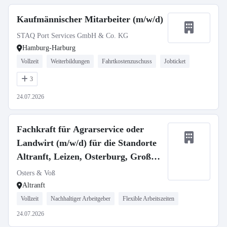
Kaufmännischer Mitarbeiter (m/w/d)
STAQ Port Services GmbH & Co. KG
Hamburg-Harburg
Vollzeit
Weiterbildungen
Fahrtkostenzuschuss
Jobticket
3
24.07.2026
Fachkraft für Agrarservice oder
Landwirt (m/w/d) für die Standorte
Altranft, Leizen, Osterburg, Groß
Gottschow
Osters & Voß
Altranft
Vollzeit
Nachhaltiger Arbeitgeber
Flexible Arbeitszeiten
24.07.2026