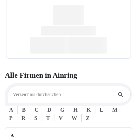
Alle Firmen in
Ainring
A
B
C
D
G
H
K
L
M
P
R
S
T
V
W
Z
A