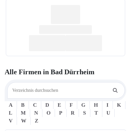
Alle Firmen in
Bad Dürrheim
A
B
C
D
E
F
G
H
I
K
L
M
N
O
P
R
S
T
U
V
W
Z