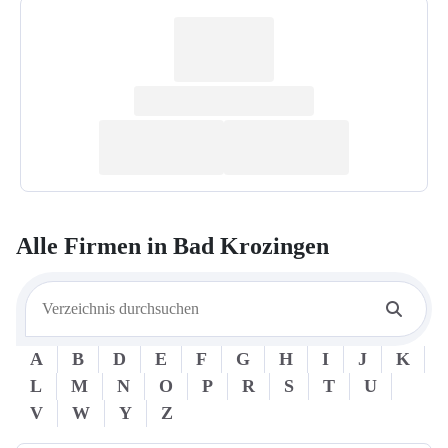
Alle Firmen in
Bad Krozingen
A
B
D
E
F
G
H
I
J
K
L
M
N
O
P
R
S
T
U
V
W
Y
Z