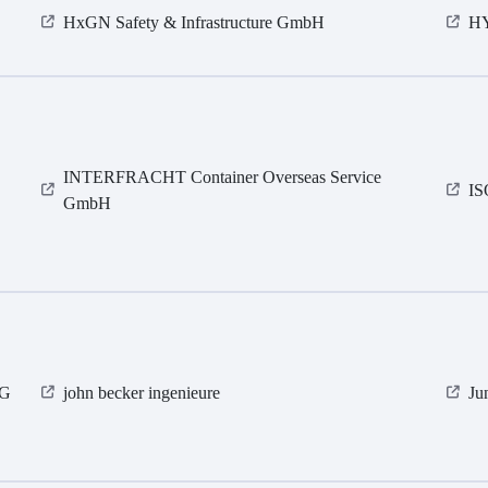
HxGN Safety & Infrastructure GmbH
HY
INTERFRACHT Container Overseas Service
I
GmbH
KG
john becker ingenieure
Ju