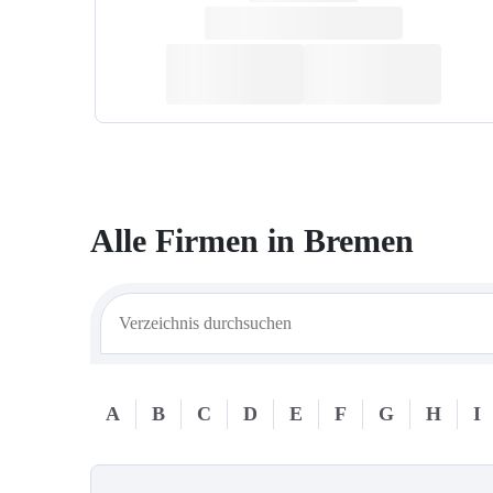
Alle Firmen in
Bremen
A
B
C
D
E
F
G
H
I