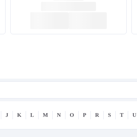
J
K
L
M
N
O
P
R
S
T
U