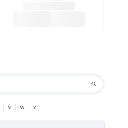
V
W
Z