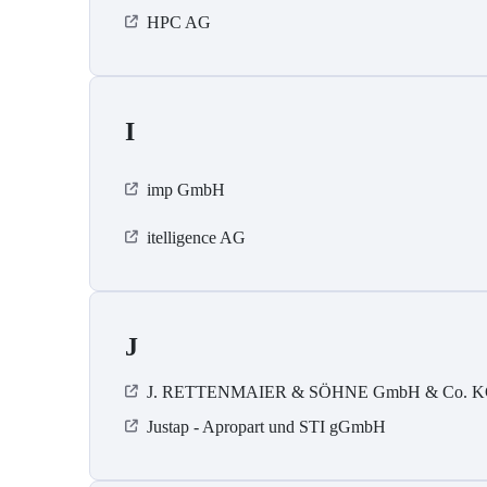
HPC AG
I
imp GmbH
itelligence AG
J
J. RETTENMAIER & SÖHNE GmbH & Co. 
Justap - Apropart und STI gGmbH