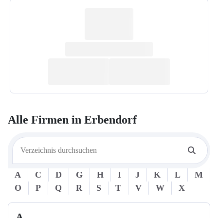
Alle Firmen in
Erbendorf
A
C
D
G
H
I
J
K
L
M
O
P
Q
R
S
T
V
W
X
A