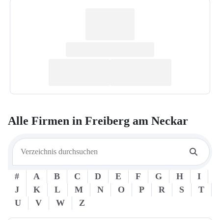
Alle Firmen in
Freiberg am Neckar
#
A
B
C
D
E
F
G
H
I
J
K
L
M
N
O
P
R
S
T
U
V
W
Z