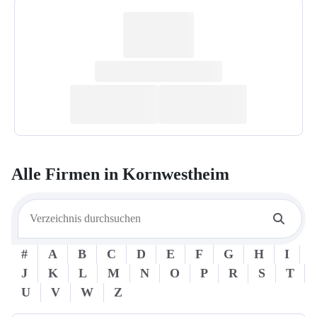
Alle Firmen in
Kornwestheim
#
A
B
C
D
E
F
G
H
I
J
K
L
M
N
O
P
R
S
T
U
V
W
Z