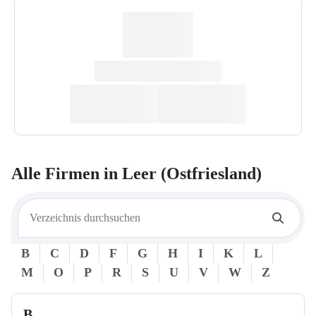
Alle Firmen in
Leer (Ostfriesland)
B
C
D
F
G
H
I
K
L
M
O
P
R
S
U
V
W
Z
B