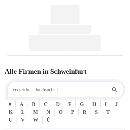
Alle Firmen in
Schweinfurt
#
A
B
C
D
F
G
H
I
J
K
L
M
N
O
P
R
S
T
U
V
W
Ü