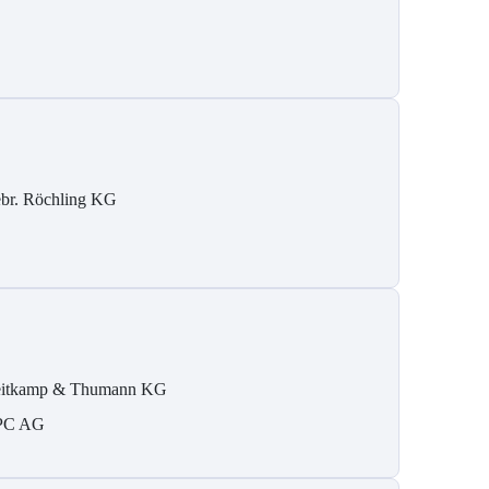
br. Röchling KG
itkamp & Thumann KG
PC AG