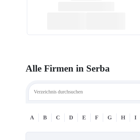
Alle Firmen in
Serba
A
B
C
D
E
F
G
H
I