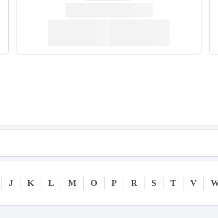
J
K
L
M
O
P
R
S
T
V