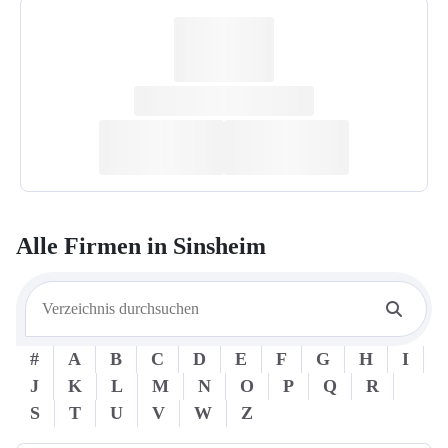
Alle Firmen in
Sinsheim
#
A
B
C
D
E
F
G
H
I
J
K
L
M
N
O
P
Q
R
S
T
U
V
W
Z