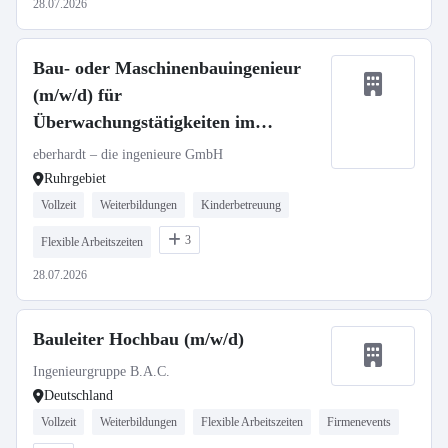
28.07.2026
Bau- oder Maschinenbauingenieur
(m/w/d) für
Überwachungstätigkeiten im
Bauwesen (Ruhrgebiet)
eberhardt – die ingenieure GmbH
Ruhrgebiet
Vollzeit
Weiterbildungen
Kinderbetreuung
3
Flexible Arbeitszeiten
28.07.2026
Bauleiter Hochbau (m/w/d)
Ingenieurgruppe B.A.C.
Deutschland
Vollzeit
Weiterbildungen
Flexible Arbeitszeiten
Firmenevents