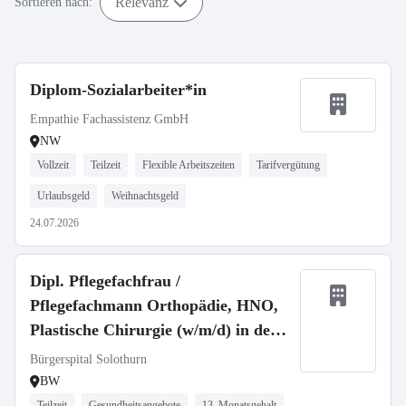
Relevanz
Sortieren nach:
Diplom-Sozialarbeiter*in
Empathie Fachassistenz GmbH
NW
Vollzeit
Teilzeit
Flexible Arbeitszeiten
Tarifvergütung
Urlaubsgeld
Weihnachtsgeld
24.07.2026
Dipl. Pflegefachfrau /
Pflegefachmann Orthopädie, HNO,
Plastische Chirurgie (w/m/d) in der
Schweiz
Bürgerspital Solothurn
BW
Teilzeit
Gesundheitsangebote
13. Monatsgehalt