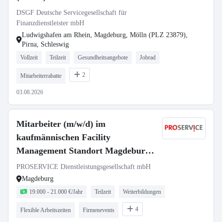
DSGF Deutsche Servicegesellschaft für
Finanzdienstleister mbH
Ludwigshafen am Rhein, Magdeburg, Mölln (PLZ 23879),
Pirna, Schleswig
Vollzeit
Teilzeit
Gesundheitsangebote
Jobrad
2
Mitarbeiterrabatte
03.08.2026
Mitarbeiter (m/w/d) im
kaufmännischen Facility
Management Standort Magdeburg
in Teilzeit (20 Wochenstunden)
PROSERVICE Dienstleistungsgesellschaft mbH
Magdeburg
19.000 - 21.000 €/Jahr
Teilzeit
Weiterbildungen
4
Flexible Arbeitszeiten
Firmenevents