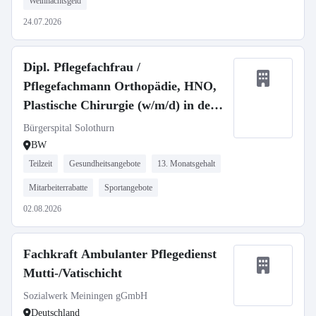
Weihnachtsgeld
24.07.2026
Dipl. Pflegefachfrau /
Pflegefachmann Orthopädie, HNO,
Plastische Chirurgie (w/m/d) in der
Schweiz
Bürgerspital Solothurn
BW
Teilzeit
Gesundheitsangebote
13. Monatsgehalt
Mitarbeiterrabatte
Sportangebote
02.08.2026
Fachkraft Ambulanter Pflegedienst
Mutti-/Vatischicht
Sozialwerk Meiningen gGmbH
Deutschland