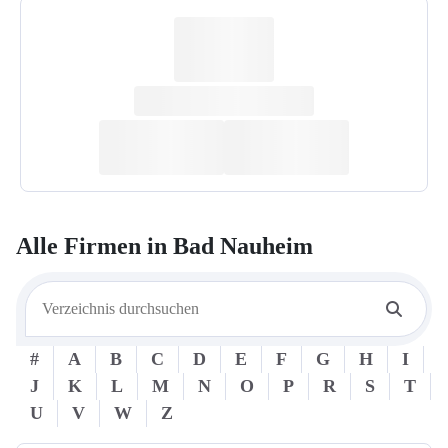
Alle Firmen in
Bad Nauheim
#
A
B
C
D
E
F
G
H
I
J
K
L
M
N
O
P
R
S
T
U
V
W
Z