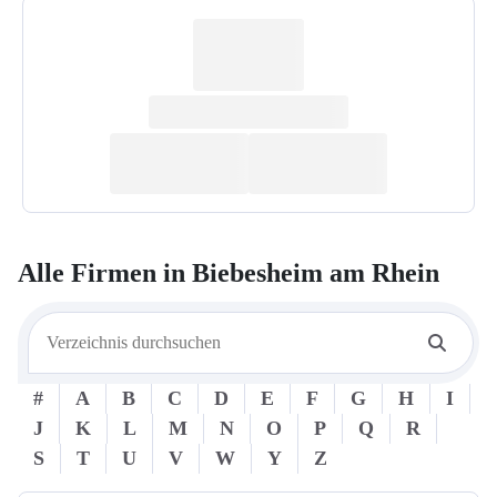
Alle Firmen in
Biebesheim am Rhein
#
A
B
C
D
E
F
G
H
I
J
K
L
M
N
O
P
Q
R
S
T
U
V
W
Y
Z