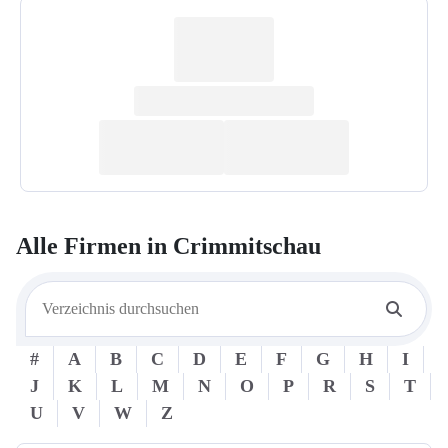
Alle Firmen in
Crimmitschau
#
A
B
C
D
E
F
G
H
I
J
K
L
M
N
O
P
R
S
T
U
V
W
Z