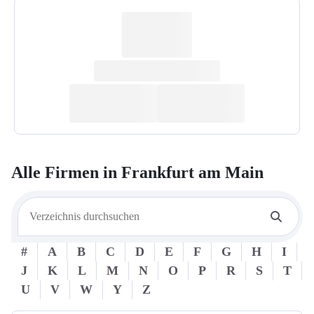
Alle Firmen in
Frankfurt am Main
#
A
B
C
D
E
F
G
H
I
J
K
L
M
N
O
P
R
S
T
U
V
W
Y
Z