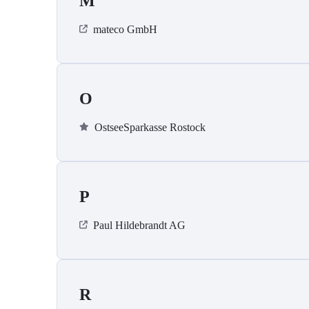
M
mateco GmbH
O
OstseeSparkasse Rostock
P
Paul Hildebrandt AG
R