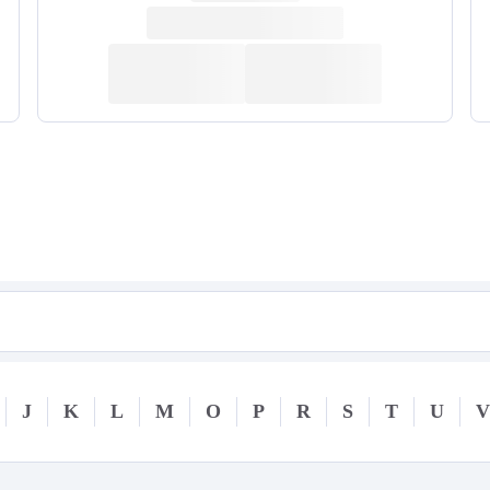
J
K
L
M
O
P
R
S
T
U
V