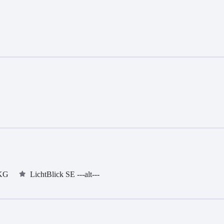
 KG
LichtBlick SE ---alt---