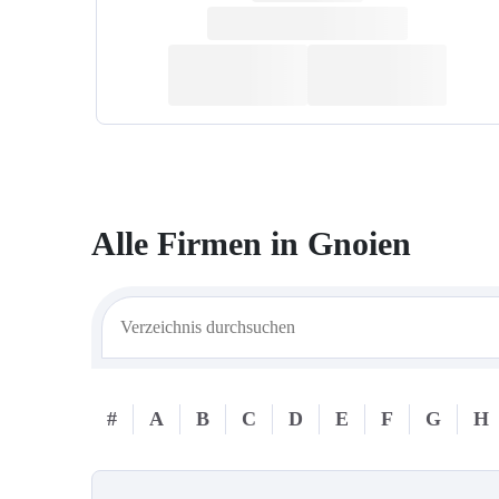
Alle Firmen in
Gnoien
#
A
B
C
D
E
F
G
H