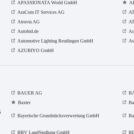
APASSIONATA World GmbH
A
AraCom IT Services AG
A
Atruvia AG
AT
Autobid.de
Au
Automotive Lighting Reutlingen GmbH
Av
AZUBIYO GmbH
BAUER AG
BA
Baxter
Ba
G
Bayerische Grundstücksverwertung GmbH
Ba
BBV LandSiedlung GmbH
BD