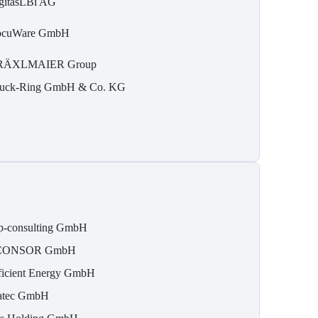
gitasLBi AG
cuWare GmbH
RÄXLMAIER Group
uck-Ring GmbH & Co. KG
p-consulting GmbH
CONSOR GmbH
ficient Energy GmbH
atec GmbH