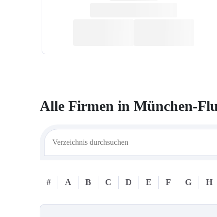
Alle Firmen in
München-Flu
#
A
B
C
D
E
F
G
H