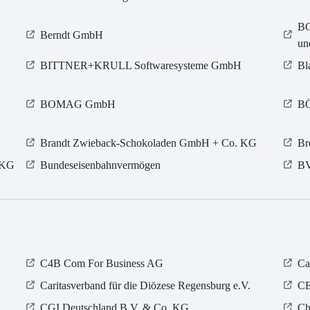
BG
Berndt GmbH
un
BITTNER+KRULL Softwaresysteme GmbH
Bl
BOMAG GmbH
B
Brandt Zwieback-Schokoladen GmbH + Co. KG
Br
 KG
Bundeseisenbahnvermögen
B
C4B Com For Business AG
Ca
Caritasverband für die Diözese Regensburg e.V.
C
CGI Deutschland B.V. & Co. KG
Ch