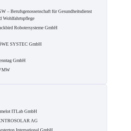
W – Berufsgenossenschaft für Gesundheitsdienst
d Wohlfahrtspflege
ackbird Robotersysteme GmbH
ÖWE SYSTEC GmbH
enntag GmbH
VMW
melot ITLab GmbH
ENTROSOLAR AG
esterton International GmbH