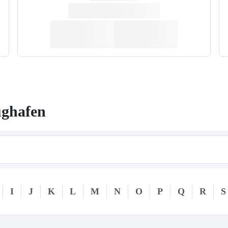
ghafen
I
J
K
L
M
N
O
P
Q
R
S