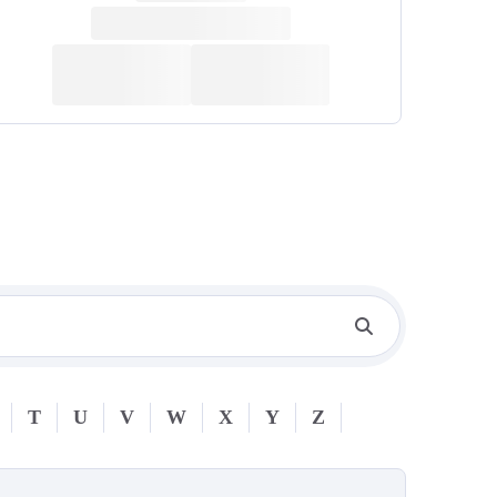
T
U
V
W
X
Y
Z