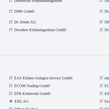
Diederichs Projektmanagement
Di
DMS GmbH
Do
Dr. Hönle AG
D
Dresdner Kühlanlagenbau GmbH
Dr
EAS Elektro-Anlagen-Service GmbH
eb
ECOM Trading GmbH
E
EFB-Elektronik GmbH
Ef
EHL AG
El