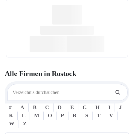
Alle Firmen in
Rostock
#
A
B
C
D
E
G
H
I
J
K
L
M
O
P
R
S
T
V
W
Z