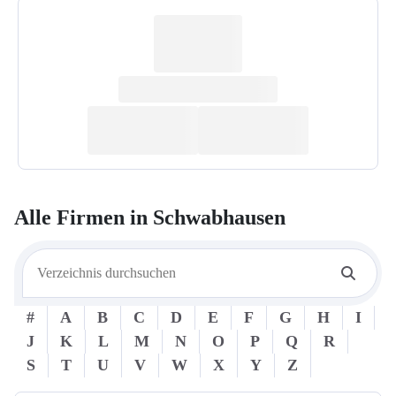
Alle Firmen in
Schwabhausen
#
A
B
C
D
E
F
G
H
I
J
K
L
M
N
O
P
Q
R
S
T
U
V
W
X
Y
Z